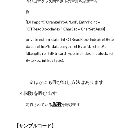
呼び出すクラス内で以下の宣言を記述する
例.
[DllImport("OrangeProAPI.dll", EntryPoint =
"OTReadBlockIndex", CharSet = CharSet.Ansi)]
private extern static int OTReadBlockIndex(ref Byte
data, ref IntPtr dataLength, ref Byte id, ref IntPtr
idLength, ref IntPtr cardType, int index, int block, ref
Byte key, int keyType);
※ほかにも呼び出し方法はあります
4. 関数を呼び出す
関数
定義されている
を呼び出す
【サンプルコード】