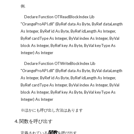
例.
Declare Function OTReadBlockIndex Lib
"OrangeProAPI.dll" (ByRef data As Byte, ByRef dataLength
As Integer, ByRef id As Byte, ByRef idLength As Integer,
ByRef cardType As Integer, ByVal index As Integer, ByVal
block As Integer, ByRef key As Byte, ByVal keyType As
Integer) As Integer
Declare Function OTWriteBlockIndex Lib
"OrangeProAPI.dll" (ByRef data As Byte, ByVal dataLength
As Integer, ByRef id As Byte, ByRef idLength As Integer,
ByRef cardType As Integer, ByVal index As Integer, ByVal
block As Integer, ByRef key As Byte, ByVal keyType As
Integer) As Integer
※ほかにも呼び出し方法はあります
4. 関数を呼び出す
関数
定義されている
を呼び出す