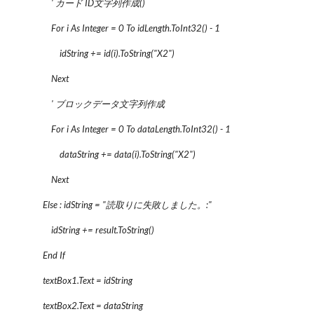
' カード ID文字列作成()
For i As Integer = 0 To idLength.ToInt32() - 1
idString += id(i).ToString("X2")
Next
' ブロックデータ文字列作成
For i As Integer = 0 To dataLength.ToInt32() - 1
dataString += data(i).ToString("X2")
Next
Else : idString = "読取りに失敗しました。:"
idString += result.ToString()
End If
textBox1.Text = idString
textBox2.Text = dataString