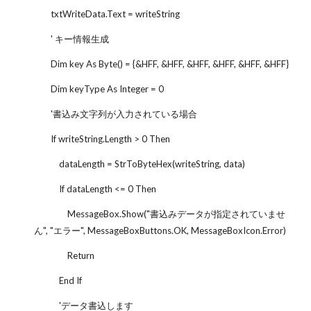
txtWriteData.Text = writeString
' キー情報生成
Dim key As Byte() = {&HFF, &HFF, &HFF, &HFF, &HFF, &HFF}
Dim keyType As Integer = 0
'書込み文字列が入力されている場合
If writeString.Length > 0 Then
dataLength = StrToByteHex(writeString, data)
If dataLength <= 0 Then
MessageBox.Show("書込みデータが指定されていませ
ん", "エラー", MessageBoxButtons.OK, MessageBoxIcon.Error)
Return
End If
'データ書込します