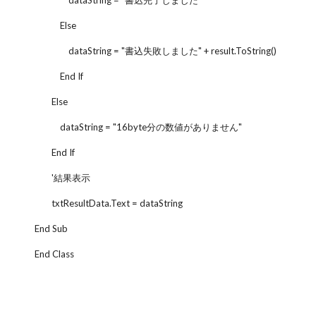
dataString = "書込完了しました"
Else
dataString = "書込失敗しました" + result.ToString()
End If
Else
dataString = "16byte分の数値がありません"
End If
'結果表示
txtResultData.Text = dataString
End Sub
End Class