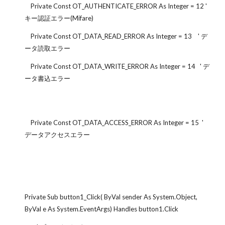
Private Const OT_AUTHENTICATE_ERROR As Integer = 12 '
キー認証エラー(Mifare)
Private Const OT_DATA_READ_ERROR As Integer = 13 ' デ
ータ読取エラー
Private Const OT_DATA_WRITE_ERROR As Integer = 14 ' デ
ータ書込エラー
Private Const OT_DATA_ACCESS_ERROR As Integer = 15 '
データアクセスエラー
Private Sub button1_Click( ByVal sender As System.Object,
ByVal e As System.EventArgs) Handles button1.Click