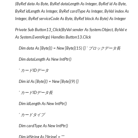
(ByRef data As Byte, ByRef dataLength As Integer, ByRef id As Byte,
ByRef idLength As Integer, ByRef cardType As Integer, ByVal index As
Integer, ByRef serviceCode As Byte, ByRef block As Byte) As Integer
Private Sub Button13_Click(ByVal sender As System.Object, ByVal e
As System.EventArgs) Handles Button13.Click
Dim data As [Byte]() = New [Byte](15) {} ' ブロックデータ長
Dim dataLength As New IntPtr()
' カードIDデータ
Dim id As [Byte]() = New [Byte](9) {}
' カードIDデータ長
Dim idLength As New IntPtr()
' カードタイプ
Dim cardType As New IntPtr()
Dim idString As [String] = ""