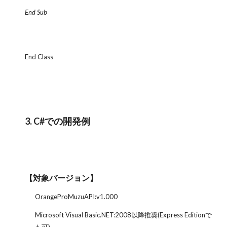
End Sub
End Class
3. C#での開発例
【対象バージョン】
OrangeProMuzuAPI:v1.000
Microsoft Visual Basic.NET:2008以降推奨(Express Editionで