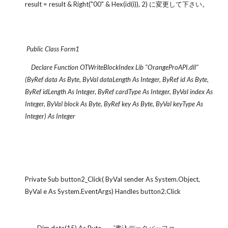
result = result & Right("00" & Hex(id(i)), 2) に変更して下さい。
Public Class Form1
Declare Function OTWriteBlockIndex Lib "OrangeProAPI.dll"
(ByRef data As Byte, ByVal dataLength As Integer, ByRef id As Byte,
ByRef idLength As Integer, ByRef cardType As Integer, ByVal index As
Integer, ByVal block As Byte, ByRef key As Byte, ByVal keyType As
Integer) As Integer
Private Sub button2_Click( ByVal sender As System.Object,
ByVal e As System.EventArgs) Handles button2.Click