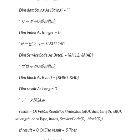
Dim dataString As [String] = ""
' リーダー0番目指定
Dim index As Integer = 0
'サービスコード &H12AB
Dim ServiceCode As Byte() = {&H12, &HAB}
' ブロック0番目指定
Dim block As Byte() = {&H80, &H0}
Dim result As Long = 0
' データ読込み
result = OTFeliCaReadBlockIndex(data(0), dataLength, id(0),
idLength, cardType, index, ServiceCode(0), block(0))
If result = 0 OrElse result = 5 Then