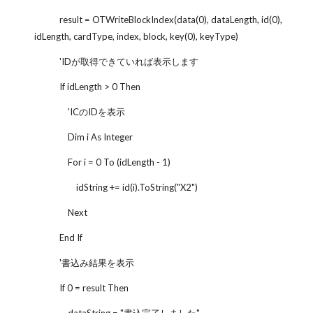
result = OTWriteBlockIndex(data(0), dataLength, id(0),
idLength, cardType, index, block, key(0), keyType)
'IDが取得できていれば表示します
If idLength > 0 Then
'ICのIDを表示
Dim i As Integer
For i = 0 To (idLength - 1)
idString += id(i).ToString("X2")
Next
End If
'書込み結果を表示
If 0 = result Then