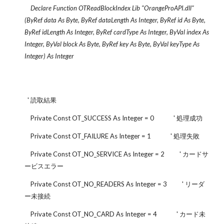
Declare Function OTReadBlockIndex Lib "OrangeProAPI.dll"
(ByRef data As Byte, ByRef dataLength As Integer, ByRef id As Byte,
ByRef idLength As Integer, ByRef cardType As Integer, ByVal index As
Integer, ByVal block As Byte, ByRef key As Byte, ByVal keyType As
Integer) As Integer
' 読取結果
Private Const OT_SUCCESS As Integer = 0 ' 処理成功
Private Const OT_FAILURE As Integer = 1 ' 処理失敗
Private Const OT_NO_SERVICE As Integer = 2 ' カードサ
ービスエラー
Private Const OT_NO_READERS As Integer = 3 ' リーダ
ー未接続
Private Const OT_NO_CARD As Integer = 4 ' カード未