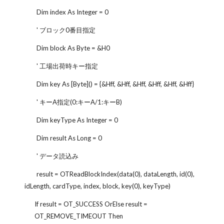
Dim index As Integer = 0
' ブロック0番目指定
Dim block As Byte = &H0
' 工場出荷時キー指定
Dim key As [Byte]() = {&Hff, &Hff, &Hff, &Hff, &Hff, &Hff}
' キーA指定(0:キーA/1:キーB)
Dim keyType As Integer = 0
Dim result As Long = 0
' データ読込み
result = OTReadBlockIndex(data(0), dataLength, id(0),
idLength, cardType, index, block, key(0), keyType)
If result = OT_SUCCESS OrElse result =
OT_REMOVE_TIMEOUT Then