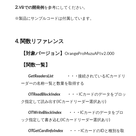
2.
VBでの開発例
を参考にしてください。
※製品にサンプルコードは付属しています。
4. 関数リファレンス
【対象バージョン】
OrangeProMuzuAPI:v2.000
【関数一覧】
GetReadersList ・・・
接続されているICカードリ
ーダーの名称一覧と数量を取得する
OTReadBlockIndex ・・・
ICカードのデータをブロッ
ク指定して読み出す(ICカードリーダー選択あり)
OTWriteBlockIndex ・・・
ICカードのデータをブロ
ック指定して書き込む(ICカードリーダー選択あり)
OTGetCardInfoIndex ・・・
ICカードのIDと種別を取