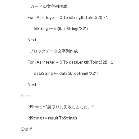
' カードID文字列作成
For i As Integer = 0 To idLength.ToInt32() - 1
idString += id(i).ToString("X2")
Next
' ブロックデータ文字列作成
For i As Integer = 0 To dataLength.ToInt32() - 1
dataString += data(i).ToString("X2")
Next
Else
idString = "読取りに失敗しました。:"
idString += result.ToString()
End If