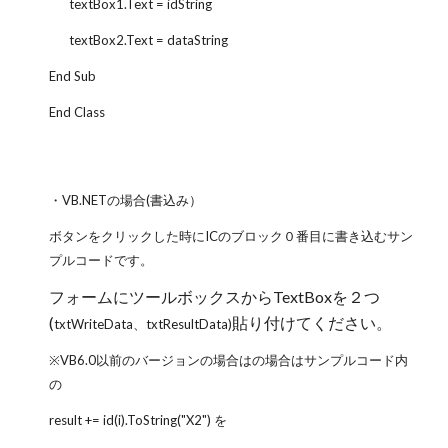
textBox1.Text = idString
textBox2.Text = dataString
End Sub
End Class
・VB.NETの場合(書込み）
ボタンをクリックした時にICのブロック０番目に書き込むサン
プルコードです。
フォームにツールボックスからTextBoxを２つ
(
貼り付けてください。
txtWriteData、txtResultData)
※VB6.0以前のバージョンの場合はの場合はサンプルコード内
の
result += id(i).ToString("X2") を