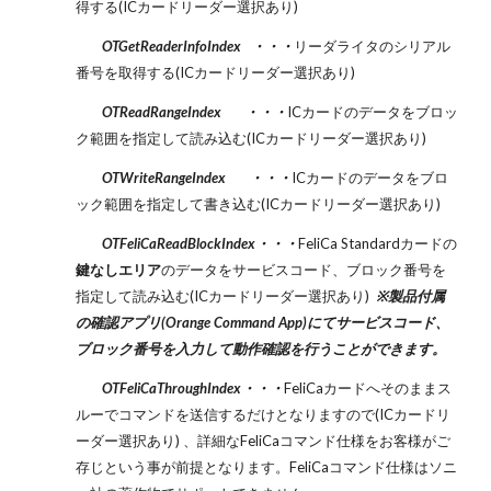
得する(ICカードリーダー選択あり)
OTGetReaderInfoIndex ・・・
リーダライタのシリアル
番号を取得する(ICカードリーダー選択あり)
OTReadRangeIndex ・・・
ICカードのデータをブロッ
ク範囲を指定して読み込む(ICカードリーダー選択あり)
OTWriteRangeIndex ・・・
ICカードのデータをブロ
ック範囲を指定して書き込む(ICカードリーダー選択あり)
OTFeliCaReadBlockIndex・・・
FeliCa Standardカードの
鍵なしエリア
のデータをサービスコード、ブロック番号を
指定して読み込む(ICカードリーダー選択あり)
※製品付属
の確認アプリ(Orange Command App)にてサービスコード、
ブロック番号を入力して動作確認を行うことができます。
OTFeliCaThroughIndex・・・
FeliCaカードへそのままス
ルーでコマンドを送信するだけとなりますので(ICカードリ
ーダー選択あり) 、詳細なFeliCaコマンド仕様をお客様がご
存じという事が前提となります。FeliCaコマンド仕様はソニ