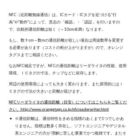
NFC（近距離無線通信）は、ICカード・ICタグを近づける”行
為”や”動作”によって、意志の「確認」・「認証」を行いますの
で、比較的通信距離は短く（～10cm未満）なります。
もし、数十cm～数mの通信距離が欲しい場合は周波数帯を変更す
る必要があります（コストの桁が上がりますが）ので、オレンジ
タグスまでご相談ください。
なおNFC補足ですが、NFCの通信距離はリーダライタの性能、使用
環境、ＩＣタグの寸法、チップなどに依存します。
周辺の使用環境によっても大きく変わります。また原理的にはＩ
Ｃタグの寸法が大きいと距離が延びます。
NFCリーダライタの通信距離（目安）についてはこちらをご覧くだ
さい。http://www.orangetags.co.jp/nfcreaderwriter.html
※通信距離は、通信特性をきめる指標のあくまで1つでしかあ
りません。指標は数多く存在し、ソフトエンジニアやデジタル
系エンジニアの方が 理解に苦しむ要素でかつ複雑です。またそ