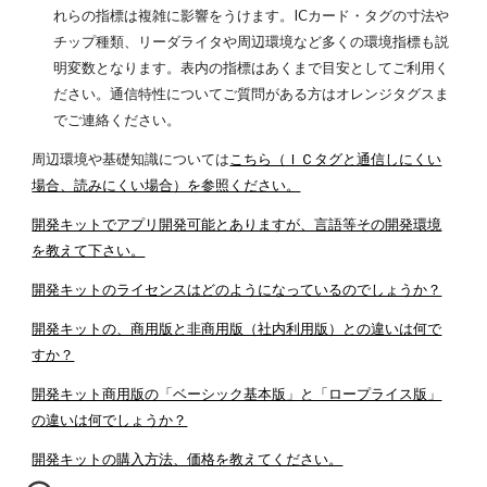
れらの指標は複雑に影響をうけます。ICカード・タグの寸法や
チップ種類、リーダライタや周辺環境など多くの環境指標も説
明変数となります。表内の指標はあくまで目安としてご利用く
ださい。通信特性についてご質問がある方はオレンジタグスま
でご連絡ください。
周辺環境や基礎知識については
こちら（ＩＣタグと通信しにくい
場合、読みにくい場合）を参照ください。
開発キットでアプリ開発可能とありますが、言語等その開発環境
を教えて下さい。
開発キットのライセンスはどのようになっているのでしょうか？
開発キットの、商用版と非商用版（社内利用版）との違いは何で
すか？
開発キット商用版の「ベーシック基本版」と「ロープライス版」
の違いは何でしょうか？
開発キットの購入方法、価格を教えてください。