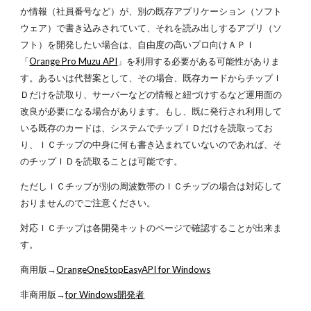
か情報（社員番号など）が、別の既存アプリケーション（ソフト
ウェア）で書き込みされていて、それを読み出しするアプリ（ソ
フト）を開発したい場合は、自由度の高いプロ向けＡＰＩ
「
Orange Pro Muzu API
」を利用する必要がある可能性がありま
す。あるいは代替案として、その場合、既存カードからチップＩ
Ｄだけを読取り、サーバーなどの情報と紐づけするなど運用面の
改良が必要になる場合があります。もし、既に発行され利用して
いる既存のカードは、システムでチップＩＤだけを読取ってお
り、ＩＣチップの中身に何も書き込まれていないのであれば、そ
のチップＩＤを読取ることは可能です。
ただしＩＣチップが別の周波数帯のＩＣチップの場合は対応して
おりませんのでご注意ください。
対応ＩＣチップは各開発キットのページで確認することが出来ま
す。
商用版→
OrangeOneStopEasyAPI for Windows
非商用版→
for Windows開発者