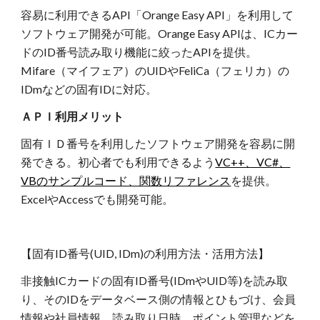
容易に利用できるAPI「Orange Easy API」を利用して
ソフトウェア開発が可能。Orange Easy APIは、ICカー
ドのID番号読み取り機能に絞ったAPIを提供。
Mifare（マイフェア）のUIDやFeliCa（フェリカ）の
IDmなどの固有IDに対応。
ＡＰＩ利用メリット
固有ＩＤ番号を利用したソフトウェア開発を容易に開
発できる。初心者でも利用できるよう
VC++、VC#、
VBのサンプルコード、関数リファレンス
を提供。
ExcelやAccessでも開発可能。
【固有ID番号(UID, IDm)の利用方法・活用方法】
非接触ICカードの固有ID番号(IDmやUID等)を読み取
り、そのIDをデータベース側の情報とひもづけ、会員
情報や社員情報、読み取り日時、ポイント管理などを