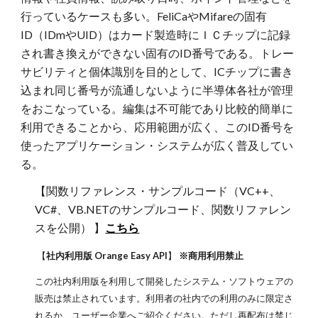
行っているケースも多い。FeliCaやMifareの固有
ID（IDmやUID）はカード製造時にＩＣチップに記録
され書き換えができない固有のID番号である。トレー
サビリティと個体識別を目的として、ICチップに書き
込まれ同じ番号が流通しないように半導体各社が管理
をおこなっている。編集は不可能であり比較的簡単に
利用できることから、応用範囲が広く、このID番号を
使ったアプリケーション・システムが広く普及してい
る。
【関数リファレンス・サンプルコード（VC++、
VC#、VB.NETのサンプルコード、関数リファレン
スを公開） 】
こちら
【
社内利用版 Orange Easy API
】
※商用利用禁止
この社内利用版を利用して開発したシステム・ソフトウェアの
販売は禁止されています。利用者の社内での利用のみに限定さ
れるか、ユーザー企業へご紹介ください。ただし再配布は禁じ