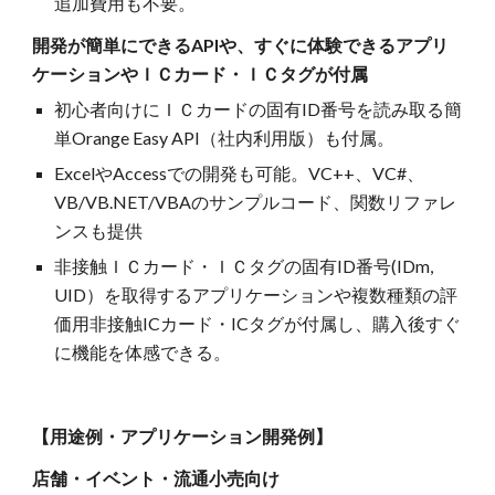
追加費用も不要。
開発が簡単にできるAPIや、すぐに体験できるアプリ
ケーションやＩＣカード・ＩＣタグが付属
初心者向けにＩＣカードの固有ID番号を読み取る簡
単Orange Easy API（社内利用版）も付属。
ExcelやAccessでの開発も可能。VC++、VC#、
VB/VB.NET/VBAのサンプルコード、関数リファレ
ンスも提供
非接触ＩＣカード・ＩＣタグの固有ID番号(IDm,
UID）を取得するアプリケーションや複数種類の評
価用非接触ICカード・ICタグが付属し、購入後すぐ
に機能を体感できる。
【用途例・アプリケーション開発例】
店舗・イベント・流通小売向け